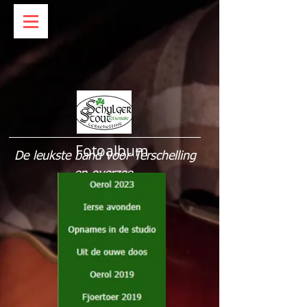
Fotoalbum
De leukste band voor Terschelling
en overzee