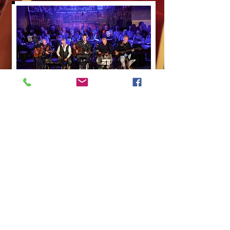
Koptekst
6
Klik in het menu op "Fotoalbum" en
alle pagina's worden zichtbaar